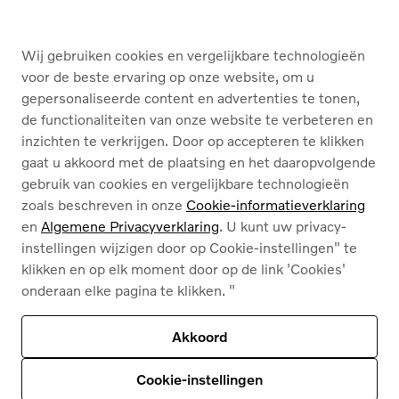
KOPEN
Wij gebruiken cookies en vergelijkbare technologieën
DIENSTEN
voor de beste ervaring op onze website, om u
gepersonaliseerde content en advertenties te tonen,
OVER ONS
de functionaliteiten van onze website te verbeteren en
inzichten te verkrijgen. Door op accepteren te klikken
gaat u akkoord met de plaatsing en het daaropvolgende
gebruik van cookies en vergelijkbare technologieën
zoals beschreven in onze
Cookie-informatieverklaring
en
Algemene Privacyverklaring
. U kunt uw privacy-
instellingen wijzigen door op Cookie-instellingen" te
Cookies
klikken en op elk moment door op de link 'Cookies'
Privacybeleid
onderaan elke pagina te klikken. "
Juridische info
Contact
Ons assortiment
Akkoord
Deze site wordt beschermd door reCAPTCHA en
het privacybeleid van Google
en
Servicevoorwaarden zijn van toepassing
.
Cookie-instellingen
© 2026
Volvo Car Corporation (of zijn dochterondernemingen of licentiegevers).