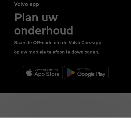
Volvo app
Plan uw
onderhoud
Scan de QR-code om de Volvo Cars-app
op uw mobiele telefoon te downloaden.
_
_
Terug naar boven