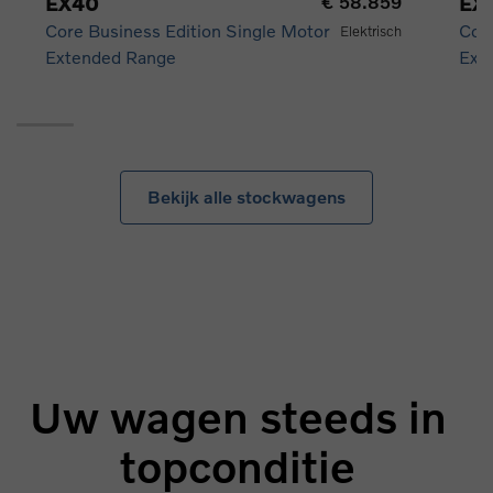
EX40
€ 58.859
EX
Core Business Edition Single Motor
Core
Elektrisch
Extended Range
Ext
Bekijk alle stockwagens
Uw wagen steeds in
topconditie