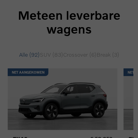
Meteen leverbare
wagens
Alle (92)
SUV (83)
Crossover (6)
Break (3)
NET AANGEKOMEN
NET 