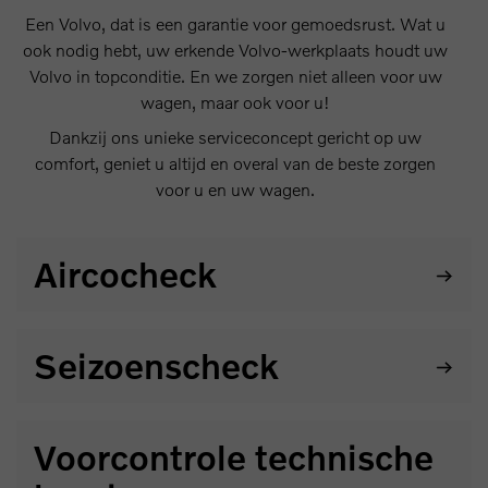
Een Volvo, dat is een garantie voor gemoedsrust. Wat u
ook nodig hebt, uw erkende Volvo-werkplaats houdt uw
Volvo in topconditie. En we zorgen niet alleen voor uw
wagen, maar ook voor u!
Dankzij ons unieke serviceconcept gericht op uw
comfort, geniet u altijd en overal van de beste zorgen
voor u en uw wagen.
Aircocheck
Een optimaal werkende klimaatregeling is onmisbaar
Seizoenscheck
voor uw comfort
Onze ervaren Volvo-technici controleren uw wagen op
Voorcontrole technische
22 vitale punten