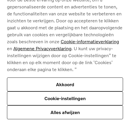
gepersonaliseerde content en advertenties te tonen,
OVER ONS
de functionaliteiten van onze website te verbeteren en
inzichten te verkrijgen. Door op accepteren te klikken
gaat u akkoord met de plaatsing en het daaropvolgende
gebruik van cookies en vergelijkbare technologieën
zoals beschreven in onze
Cookie-informatieverklaring
en
Algemene Privacyverklaring
. U kunt uw privacy-
instellingen wijzigen door op Cookie-instellingen" te
Cookies
klikken en op elk moment door op de link 'Cookies'
Privacybeleid
onderaan elke pagina te klikken. "
Juridische info
Contact
Ons assortiment
Akkoord
Deze site wordt beschermd door reCAPTCHA en
het privacybeleid van Google
en
Servicevoorwaarden zijn van toepassing
.
Cookie-instellingen
© 2026
Volvo Car Corporation (of zijn dochterondernemingen of licentiegevers).
© 2026
HyperCharge | Powered by
HyperPortal
Alles afwijzen