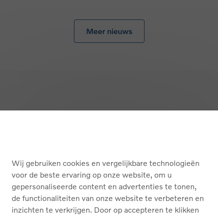
Meer nieuws
Terug naar boven
KOPEN
Wij gebruiken cookies en vergelijkbare technologieën
DIENSTEN
voor de beste ervaring op onze website, om u
gepersonaliseerde content en advertenties te tonen,
OVER ONS
de functionaliteiten van onze website te verbeteren en
inzichten te verkrijgen. Door op accepteren te klikken