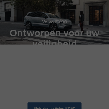
Volvo EX90
Ontworpen voor uw
veiligheid
... en die van iedereen om u heen.
Elektrische Volvo EX90