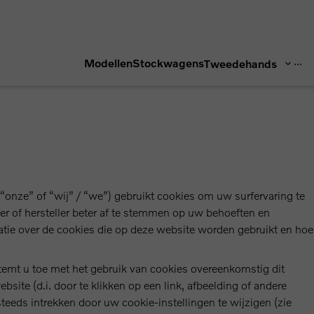
...
Modellen
Stockwagens
Tweedehands
“onze” of “wij” / “we”) gebruikt cookies om uw surfervaring te
r of hersteller beter af te stemmen op uw behoeften en
atie over de cookies die op deze website worden gebruikt en hoe
temt u toe met het gebruik van cookies overeenkomstig dit
site (d.i. door te klikken op een link, afbeelding of andere
eeds intrekken door uw cookie-instellingen te wijzigen (zie