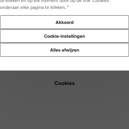
te klikken en op elk moment door op de link 'Cookies'
ruikt
onderaan elke pagina te klikken. "
e gebruikt worden op deze website:
Akkoord
Cookie-instellingen
Alles afwijzen
Cookies