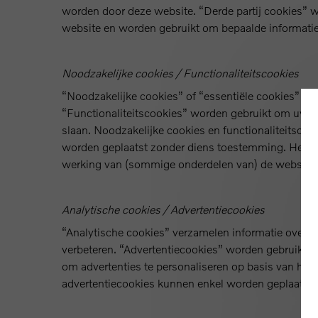
worden door deze website. “Derde partij cookies” w
website en worden gebruikt om bepaalde informatie 
Noodzakelijke cookies / Functionaliteitscookies
“Noodzakelijke cookies” of “essentiële cookies” zi
“Functionaliteitscookies” worden gebruikt om uw su
slaan. Noodzakelijke cookies en functionaliteitsco
worden geplaatst zonder diens toestemming. Het bl
werking van (sommige onderdelen van) de website.
Analytische cookies / Advertentiecookies
“Analytische cookies” verzamelen informatie over h
verbeteren. “Advertentiecookies” worden gebruikt o
om advertenties te personaliseren op basis van hun 
advertentiecookies kunnen enkel worden geplaatst 