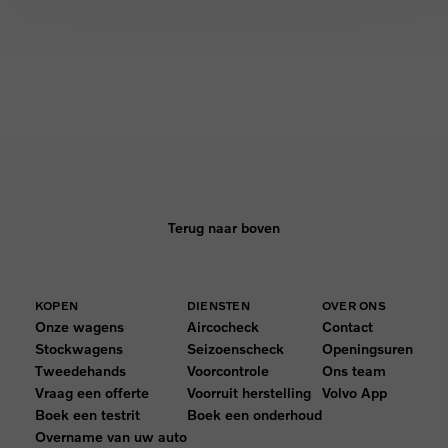
Terug naar boven
KOPEN
DIENSTEN
OVER ONS
Onze wagens
Aircocheck
Contact
Stockwagens
Seizoenscheck
Openingsuren
Tweedehands
Voorcontrole
Ons team
Vraag een offerte
Voorruit herstelling
Volvo App
Boek een testrit
Boek een onderhoud
Overname van uw auto