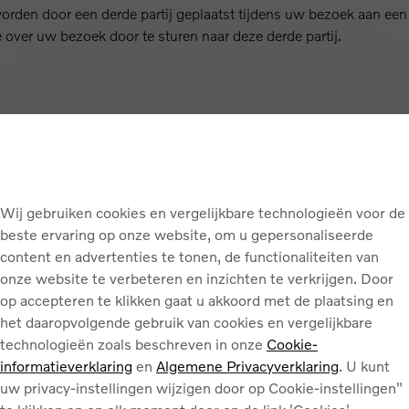
orden door een derde partij geplaatst tijdens uw bezoek aan een
over uw bezoek door te sturen naar deze derde partij.
jn nodig om de website correct te doen werken.
rfervaring te verbeteren, bijvoorbeeld door uw voorkeuren op te
okies kunnen op de computer of mobiel apparaat van de gebruiker
okkeren van deze cookies zal een impact hebben op de correcte
Wij gebruiken cookies en vergelijkbare technologieën voor de
beste ervaring op onze website, om u gepersonaliseerde
content en advertenties te tonen, de functionaliteiten van
onze website te verbeteren en inzichten te verkrijgen. Door
oe de website wordt gebruikt om de prestaties ervan te
op accepteren te klikken gaat u akkoord met de plaatsing en
m informatie te verzamelen over het surfgedrag van de gebruiker
het daaropvolgende gebruik van cookies en vergelijkbare
persoonlijke interesses. Analytische cookies en
technologieën zoals beschreven in onze
Cookie-
met toestemming van de gebruiker.
informatieverklaring
en
Algemene Privacyverklaring
. U kunt
uw privacy-instellingen wijzigen door op Cookie-instellingen"