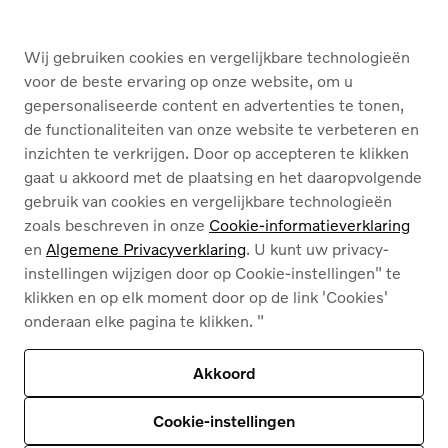
KOPEN
Wij gebruiken cookies en vergelijkbare technologieën
DIENSTEN
voor de beste ervaring op onze website, om u
gepersonaliseerde content en advertenties te tonen,
OVER ONS
de functionaliteiten van onze website te verbeteren en
inzichten te verkrijgen. Door op accepteren te klikken
gaat u akkoord met de plaatsing en het daaropvolgende
gebruik van cookies en vergelijkbare technologieën
zoals beschreven in onze
Cookie-informatieverklaring
en
Algemene Privacyverklaring
. U kunt uw privacy-
instellingen wijzigen door op Cookie-instellingen" te
Cookies
klikken en op elk moment door op de link 'Cookies'
Privacybeleid
onderaan elke pagina te klikken. "
Juridische info
Contact
Ons assortiment
Akkoord
Deze site wordt beschermd door reCAPTCHA en
het privacybeleid van Google
en
Servicevoorwaarden zijn van toepassing
.
Cookie-instellingen
© 2026
Volvo Car Corporation (of zijn dochterondernemingen of licentiegevers).