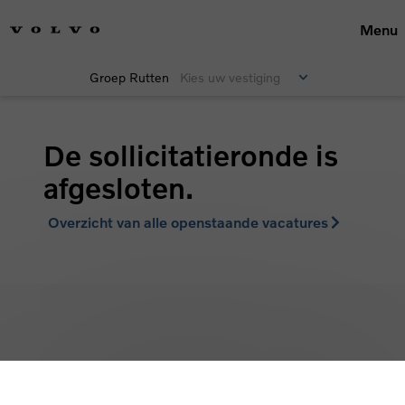
Menu
Groep Rutten
Kies uw vestiging
De sollicitatieronde is
afgesloten.
Overzicht van alle openstaande vacatures
Terug naar boven